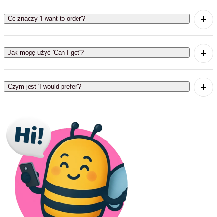
Co znaczy 'I want to order'?
'I want to order' znaczy 'Chcę zamówić'.
Jak mogę użyć 'Can I get'?
'Can I get' znaczy 'Czy mogę dostać'.
Czym jest 'I would prefer'?
'I would prefer' znaczy 'Wolałbym'.