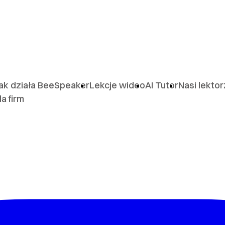
ak działa BeeSpeaker
Lekcje wideo
AI Tutor
Nasi lekto
la firm