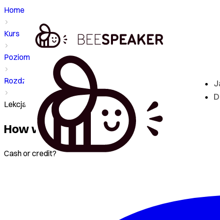
Home
Kurs
Poziom - S2
Rozdział
J
D
Lekcja - How would you like to pay?
How would you like to pay?
Cash or credit?