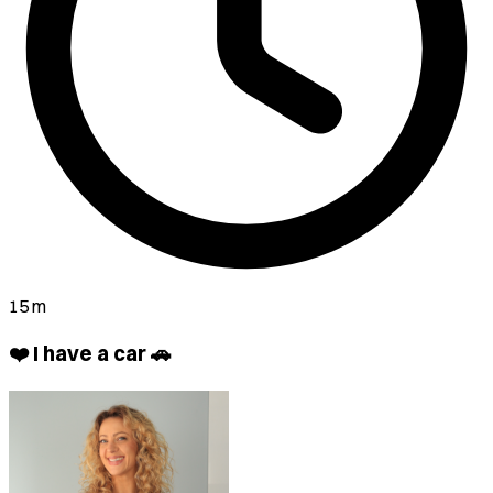
15 m
❤️ I have a car 🚗