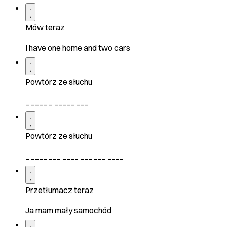
Mów teraz
I have one home and two cars
Powtórz ze słuchu
_ ____ _ _____ ___
Powtórz ze słuchu
_ ____ ___ ____ ___ ___ ____
Przetłumacz teraz
Ja mam mały samochód