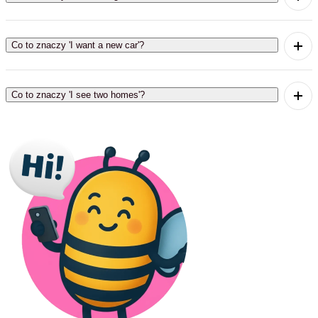
'I have a big house' znaczy 'Mam duży dom'.
Co to znaczy 'I want a new car'?
'I want a new car' znaczy 'Chcę nowy samochód'.
Co to znaczy 'I see two homes'?
'I see two homes' znaczy 'Widzę dwa domy'.