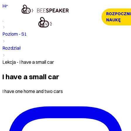
Home
ROZPOCZNI
Kurs
NAUKĘ
Poziom - S1
Rozdział
Lekcja - I have a small car
I have a small car
I have one home and two cars