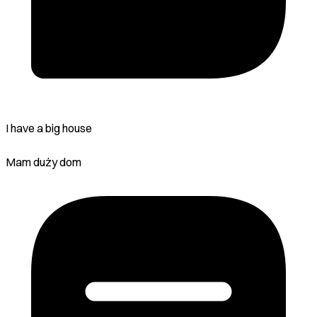
I have a big house
Mam duży dom