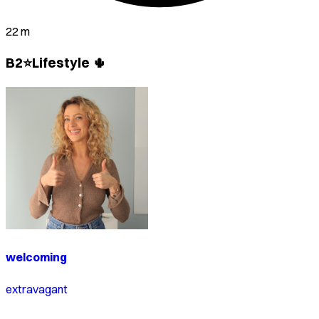
22 m
B2⭐Lifestyle 🌵
welcoming
extravagant