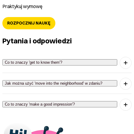
Praktykuj wymowę
ROZPOCZNIJ NAUKĘ
Pytania i odpowiedzi
Co to znaczy 'get to know them'?
'Get to know them' oznacza poznać ich lepiej.
Jak można użyć 'move into the neighborhood' w zdaniu?
'Move into the neighborhood' oznacza wprowadzić
się do okolicy.
Co to znaczy 'make a good impression'?
'Make a good impression' oznacza zrobić dobre
wrażenie.