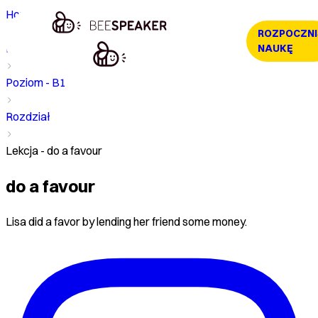
Home
ROZPOCZNI
Kurs
NAUKĘ
Poziom - B1
Rozdział
Lekcja - do a favour
do a favour
Lisa did a favor by lending her friend some money.