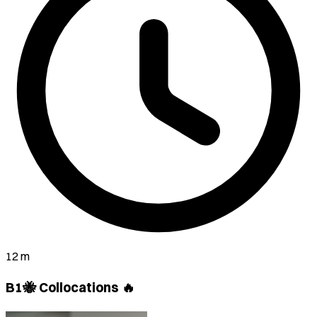
12 m
B1🐝 Collocations 🔥