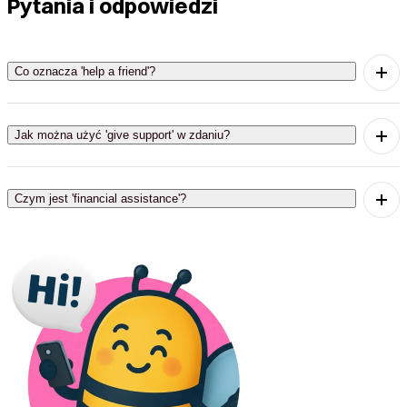
Pytania i odpowiedzi
Co oznacza 'help a friend'?
'Help a friend' oznacza udzielić pomocy
przyjacielowi.
Jak można użyć 'give support' w zdaniu?
'Give support' można użyć w zdaniu, aby wyrazić
chęć pomocy innym.
Czym jest 'financial assistance'?
'Financial assistance' to wsparcie finansowe, które
można otrzymać od bliskich lub instytucji.