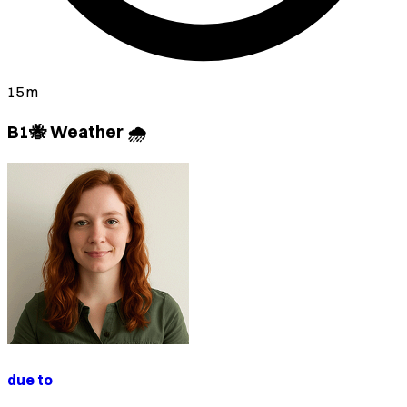
15 m
B1🐝 Weather 🌧️
due to