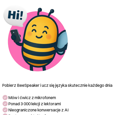
napotkałeś jakieś przeszkody?'
Pobierz BeeSpeaker i ucz się języka skutecznie każdego dnia
Mów i ćwicz z mikrofonem
Ponad 3 000 lekcji z lektorami
Nieograniczone konwersacje z AI