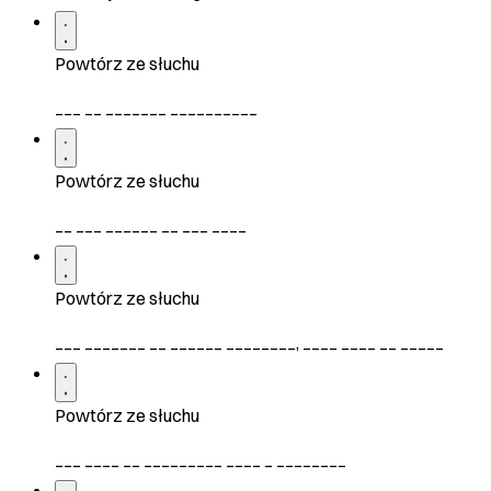
Powtórz ze słuchu
___ __ _______ __________
Powtórz ze słuchu
__ ___ ______ __ ___ ____
Powtórz ze słuchu
___ _______ __ ______ ________, ____ ____ __ _____
Powtórz ze słuchu
___ ____ __ _________ ____ _ ________