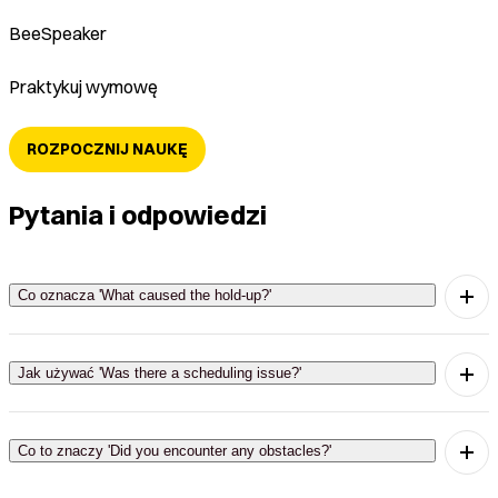
BeeSpeaker
Praktykuj wymowę
ROZPOCZNIJ NAUKĘ
Pytania i odpowiedzi
Co oznacza 'What caused the hold-up?'
'What caused the hold-up?' oznacza 'Co
spowodowało opóźnienie?'
Jak używać 'Was there a scheduling issue?'
'Was there a scheduling issue?' znaczy 'Czy był
problem z harmonogramem?'
Co to znaczy 'Did you encounter any obstacles?'
'Did you encounter any obstacles?' oznacza 'Czy