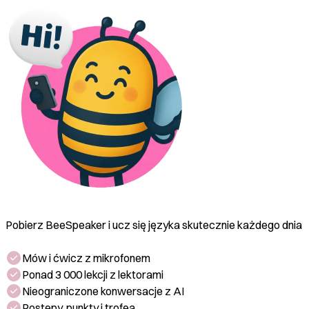
podróżowaniem, które mogą wystąpić w trakcie
wyjazdu.
Pobierz BeeSpeaker i ucz się języka skutecznie każdego dnia
Mów i ćwicz z mikrofonem
Ponad 3 000 lekcji z lektorami
Nieograniczone konwersacje z AI
Postępy, punkty i trofea