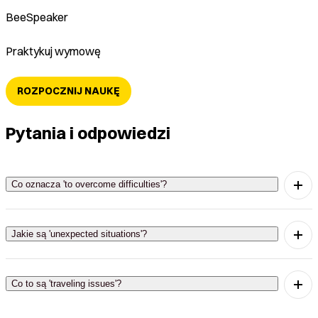
BeeSpeaker
Praktykuj wymowę
ROZPOCZNIJ NAUKĘ
Pytania i odpowiedzi
Co oznacza 'to overcome difficulties'?
'To overcome difficulties' oznacza przezwyciężenie
trudności, czyli pokonanie przeszkód.
Jakie są 'unexpected situations'?
'Unexpected situations' to nieoczekiwane sytuacje,
które mogą wystąpić podczas podróży.
Co to są 'traveling issues'?
'Traveling issues' to problemy związane z