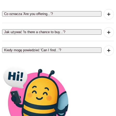
Co oznacza 'Are you offering...'?
This phrase means to inquire whether a certain
product is available for sale.
Jak używać 'Is there a chance to buy...'?
Use this phrase when you want to ask if a specific
item can be purchased.
Kiedy mogę powiedzieć 'Can I find...'?
This phrase is used to ask if a particular item is
present in a store.