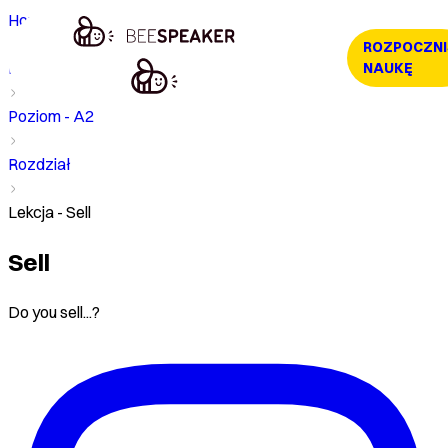
Home
ROZPOCZNI
Kurs
NAUKĘ
Poziom - A2
Rozdział
Lekcja - Sell
Sell
Do you sell...?