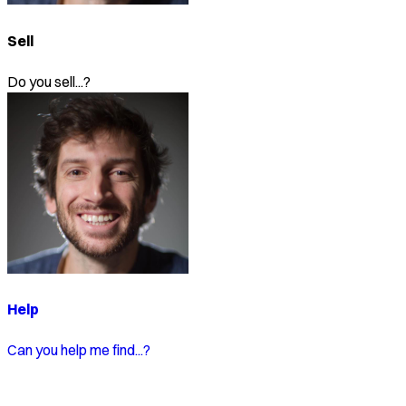
Sell
Do you sell...?
Help
Can you help me find...?