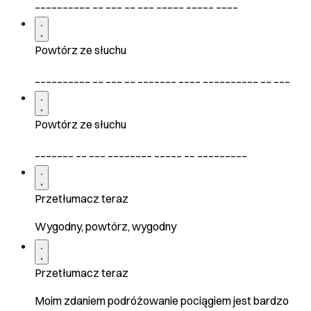
__________ __ ___ __ ___ _____ _____ ____
Powtórz ze słuchu
__________ __ ___ __ _______ ____ __________ __ ___
Powtórz ze słuchu
_______ __ ___ ________ _____ __ _________
Przetłumacz teraz
Wygodny, powtórz, wygodny
Przetłumacz teraz
Moim zdaniem podróżowanie pociągiem jest bardzo