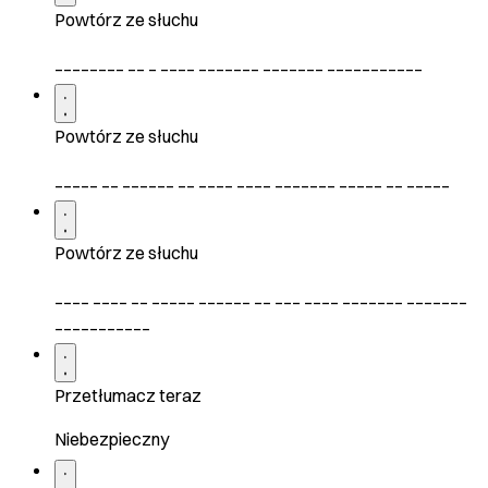
Powtórz ze słuchu
________ __ _ ____ _______ _______ ___________
Powtórz ze słuchu
_____ __ ______ __ ____ ____ _______ _____ __ _____
Powtórz ze słuchu
____ ____ __ _____ ______ __ ___ ____ _______ _______
___________
Przetłumacz teraz
Niebezpieczny