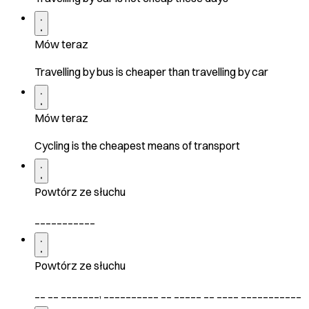
Mów teraz
Travelling by bus is cheaper than travelling by car
Mów teraz
Cycling is the cheapest means of transport
Powtórz ze słuchu
___________
Powtórz ze słuchu
__ __ _______, __________ __ _____ __ ____ ___________