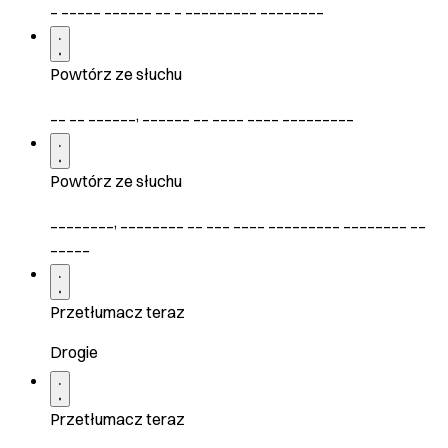
_ _____ ______ __ _ _________ ________
Powtórz ze słuchu
__ __ ______, ______ __ ____ ____ _________
Powtórz ze słuchu
________, ________ __ ___ ____ _________ ________ __
_____
Przetłumacz teraz
Drogie
Przetłumacz teraz