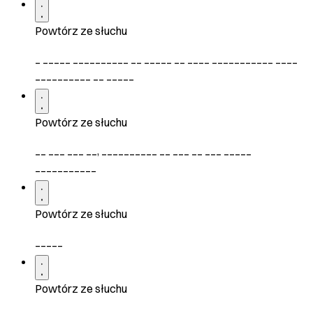
Powtórz ze słuchu
_ _____ __________ __ _____ __ ____ ___________ ____
__________ __ _____
Powtórz ze słuchu
__ ___ ___ __, __________ __ ___ __ ___ _____
___________
Powtórz ze słuchu
_____
Powtórz ze słuchu