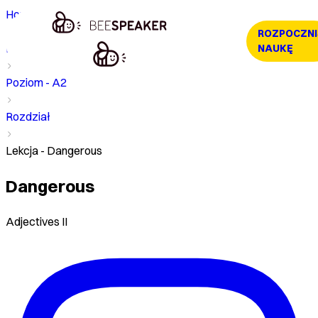
Home
ROZPOCZNI
Kurs
NAUKĘ
Poziom - A2
Rozdział
Lekcja - Dangerous
Dangerous
Adjectives II