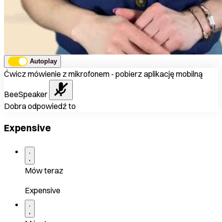
Autoplay
Ćwicz mówienie z mikrofonem - pobierz aplikację mobilną
BeeSpeaker
Dobra odpowiedź to
Expensive
Mów teraz
Expensive