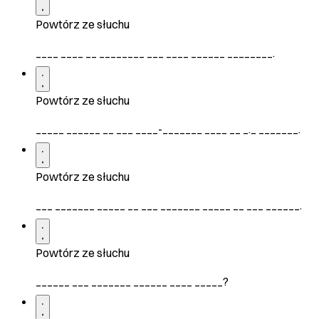
Powtórz ze słuchu
____ ____ __ ________ ___ ____ ______ ________.
Powtórz ze słuchu
_____ ______ __ ___ ____-_______ ____ __ _._ _______.
Powtórz ze słuchu
___ _______ _____ __ ___ _______ _____ __ ___ ______.
Powtórz ze słuchu
______ ___ _______ ______ ____ _____?