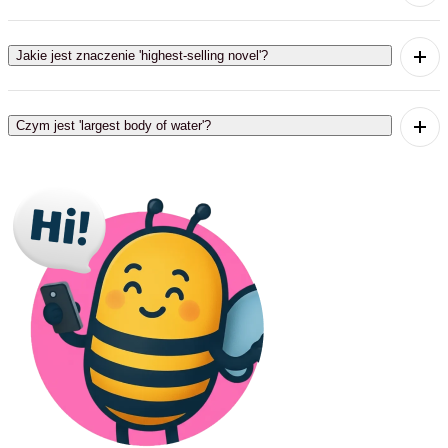
'Most celebrated artwork' oznacza najbardziej
uznawane dzieło sztuki.
Jakie jest znaczenie 'highest-selling novel'?
'Highest-selling novel' oznacza najwyżej
sprzedawaną powieść.
Czym jest 'largest body of water'?
'Largest body of water' odnosi się do największego
ciała wody.