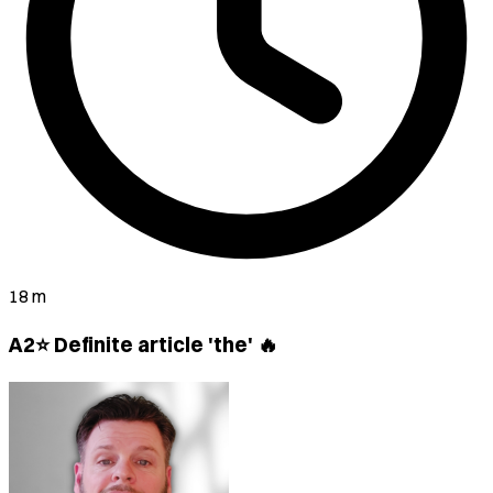
18 m
A2⭐ Definite article 'the' 🔥