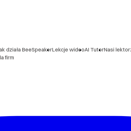
ak działa BeeSpeaker
Lekcje wideo
AI Tutor
Nasi lekto
la firm