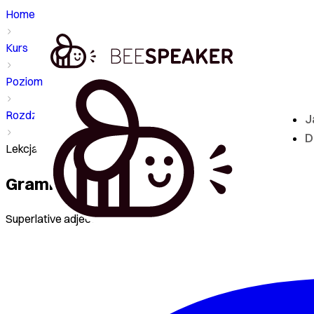
Home
Kurs
Poziom - A1
Rozdział
J
D
Lekcja - Grammar
Grammar
Superlative adjectives