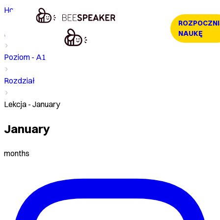
Home
ROZPOCZNI
Kurs
NAUKĘ
Poziom - A1
Rozdział
Lekcja - January
January
months