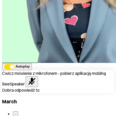
Autoplay
Ćwicz mówienie z mikrofonem - pobierz aplikację mobilną
BeeSpeaker
Dobra odpowiedź to
March