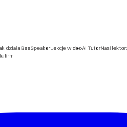
ak działa BeeSpeaker
Lekcje wideo
AI Tutor
Nasi lekto
la firm