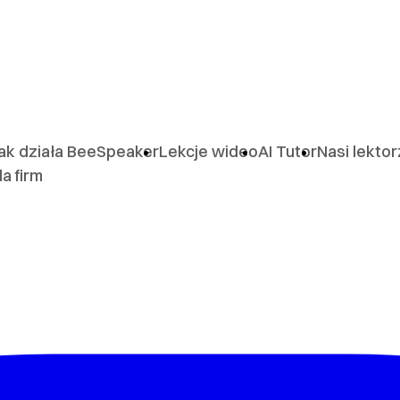
ak działa BeeSpeaker
Lekcje wideo
AI Tutor
Nasi lekto
la firm