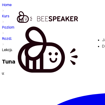
Home
Kurs
Poziom - A1
Rozdział
J
D
Lekcja - Tuna
Tuna
u: