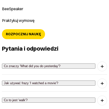
BeeSpeaker
Praktykuj wymowę
ROZPOCZNIJ NAUKĘ
Pytania i odpowiedzi
Co znaczy 'What did you do yesterday'?
To zdanie oznacza 'Co robiłeś wczoraj?'
Jak używać frazy 'I watched a movie'?
Używamy jej, gdy chcemy powiedzieć, że
oglądaliśmy film.
Co to jest 'walk'?