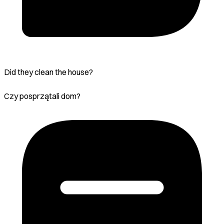
Did they clean the house?
Czy posprzątali dom?