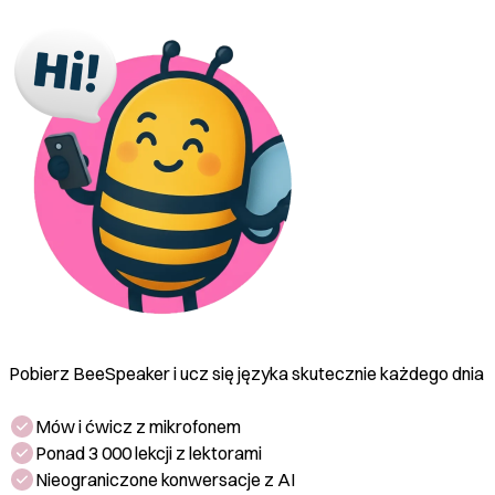
'Walk' to po angielsku 'spacer'.
Pobierz BeeSpeaker i ucz się języka skutecznie każdego dnia
Mów i ćwicz z mikrofonem
Ponad 3 000 lekcji z lektorami
Nieograniczone konwersacje z AI