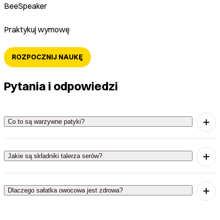
BeeSpeaker
Praktykuj wymowę
ROZPOCZNIJ NAUKĘ
Pytania i odpowiedzi
Co to są warzywne patyki?
Vegetable sticks are crunchy pieces of vegetables
that are often served with a dip.
Jakie są składniki talerza serów?
A cheese platter typically includes different types of
cheese, crackers, and sometimes fruits.
Dlaczego sałatka owocowa jest zdrowa?
Fruit salad is healthy because it contains fresh fruits