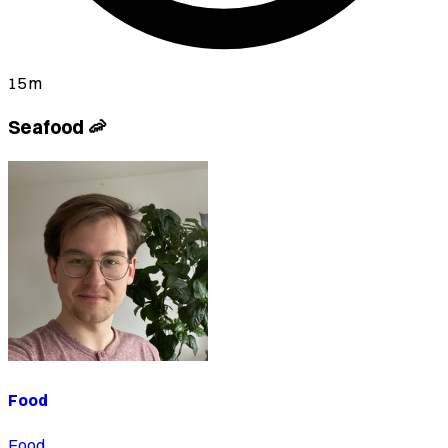
15 m
Seafood 🦐
Food
Food