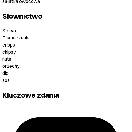
sałatka owocowa
Słownictwo
Słowo
Tłumaczenie
crisps
chipsy
nuts
orzechy
dip
sos
Kluczowe zdania