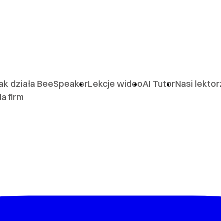
ak działa BeeSpeaker
Lekcje wideo
AI Tutor
Nasi lekto
la firm