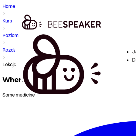
Home
Kurs
Poziom - S2
Rozdział
J
D
Lekcja - Where can I get some medicine?
Where can I get some medicine?
Some medicine